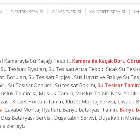
MA
ELEKTRİK SERVİSİ
GÜNEŞ ENERJİSİ
KALORİFER SERVİSİ
YA
al Kamerayla Su Kaçağı Tespiti,
Kamera ile Kaçak Boru Gör
Su Tesisatı Fiyatları, Su Tesisatı Arıza Tespit, Sıcak Su Tesis
atı Boruları, Su Tesisatı Projesi, Süs Havuz ve Fıskiye Su Tesi
miri, Su Tesisat Onarımı, Su tesisat Bakımı,
Su Tesisat Tamirc
Musluk Tamircisi, Musluk Tamiri, Musluk Tamiri Nasıl Yapılır, 
zası, Klozet Hortum Tamiri, Klozet Montaj Servisi, Lavabo B
i
, Lavabo Montaj Fİyatları, Banyo bataryası Tamiri,
Banyo b
, Duş Bataryası Servisi, Duşakabin Servisi, Duşakabin Monta
 sizlerleyiz.