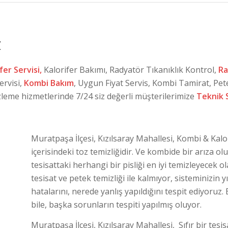
Z
fer Servisi,
Kalorifer Bakımı, Radyatör Tıkanıklık Kontrol,
Ra
ervisi,
Kombi Bakım
, Uygun Fiyat Servis, Kombi Tamirat, Pet
izleme hizmetlerinde 7/24 siz değerli müşterilerimize
Teknik 
Muratpaşa İlçesi, Kızılsaray Mahallesi, Kombi & Kal
içerisindeki toz temizliğidir. Ve kombide bir arıza ol
tesisattaki herhangi bir pisliği en iyi temizleyecek o
tesisat ve petek temizliği ile kalmıyor, sisteminizi
hatalarını, nerede yanlış yapıldığını tespit ediyor
bile, başka sorunların tespiti yapılmış oluyor.
Muratpaşa İlçesi, Kızılsaray Mahallesi, Sıfır bir tesis