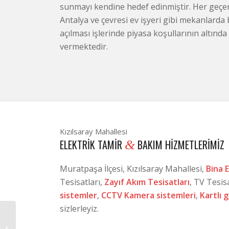
sunmayı kendine hedef edinmiştir. Her geçen
Antalya ve çevresi ev işyeri gibi mekanlarda 
açılması işlerinde piyasa koşullarının altında
vermektedir.
Kızılsaray Mahallesi
ELEKTRIK TAMIR
BAKIM HIZMETLERIMIZ
&
Muratpaşa İlçesi, Kızılsaray Mahallesi,
Bina E
Tesisatları,
Zayıf Akım Tesisatları
, TV Tesis
sistemler
,
CCTV Kamera sistemleri
,
Kartlı 
sizlerleyiz.
Konuksever Mahallesi