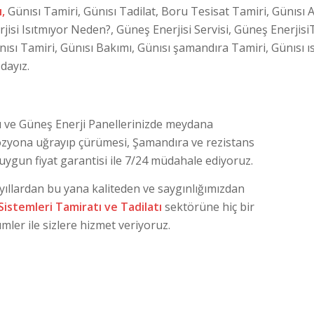
ı,
Günısı Tamiri, Günısı Tadilat, Boru Tesisat Tamiri, Günısı A
rjisi Isıtmıyor Neden?, Güneş Enerjisi Servisi, Güneş Enerjis
nısı Tamiri, Günısı Bakımı, Günısı şamandıra Tamiri, Günısı ıs
dayız.
sı ve Güneş Enerji Panellerinizde meydana
rozyona uğrayıp çürümesi, Şamandıra ve rezistans
 uygun fiyat garantisi ile 7/24 müdahale ediyoruz.
 yıllardan bu yana kaliteden ve saygınlığımızdan
 Sistemleri Tamiratı ve Tadilatı
sektörüne hiç bir
ler ile sizlere hizmet veriyoruz.