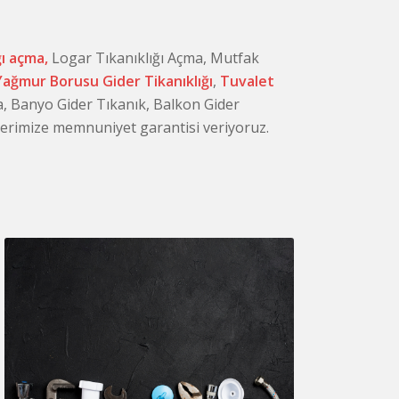
ğı açma,
Logar Tıkanıklığı Açma, Mutfak
Yağmur Borusu Gider Tikanıklığı
,
Tuvalet
, Banyo Gider Tıkanık, Balkon Gider
rilerimize memnuniyet garantisi veriyoruz.