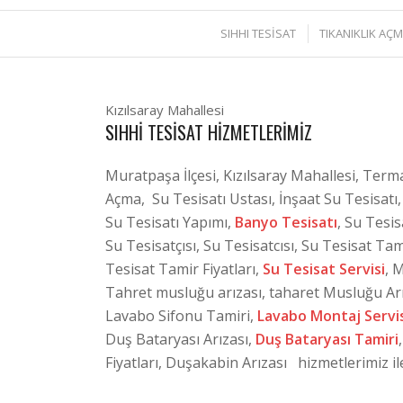
SIHHI TESİSAT
TIKANIKLIK AÇ
Kızılsaray Mahallesi
SIHHI TESISAT HIZMETLERIMIZ
Muratpaşa İlçesi, Kızılsaray Mahallesi, Term
Açma, Su Tesisatı Ustası, İnşaat Su Tesisatı, 
Su Tesisatı Yapımı,
Banyo Tesisatı
, Su Tesis
Su Tesisatçısı, Su Tesisatcısı, Su Tesisat Ta
Tesisat Tamir Fiyatları,
Su Tesisat Servisi
, 
Tahret musluğu arızası, taharet Musluğu Arı
Lavabo Sifonu Tamiri,
Lavabo Montaj Servis
Duş Bataryası Arızası,
Duş Bataryası Tamiri
Fiyatları, Duşakabin Arızası hizmetlerimiz ile