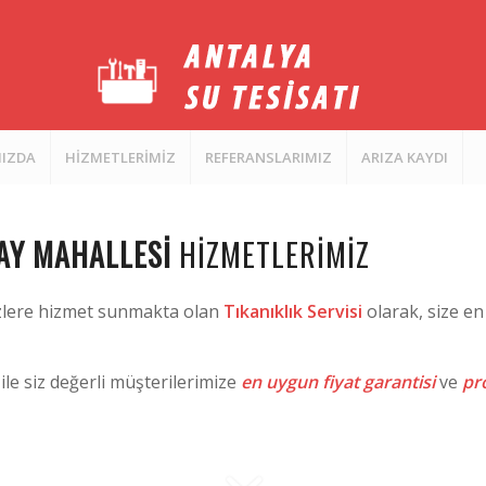
MIZDA
HİZMETLERİMİZ
REFERANSLARIMIZ
ARIZA KAYDI
RAY MAHALLESI
HIZMETLERIMIZ
izlere hizmet sunmakta olan
Tıkanıklık Servisi
olarak, size en
ile siz değerli müşterilerimize
en uygun fiyat garantisi
ve
pro