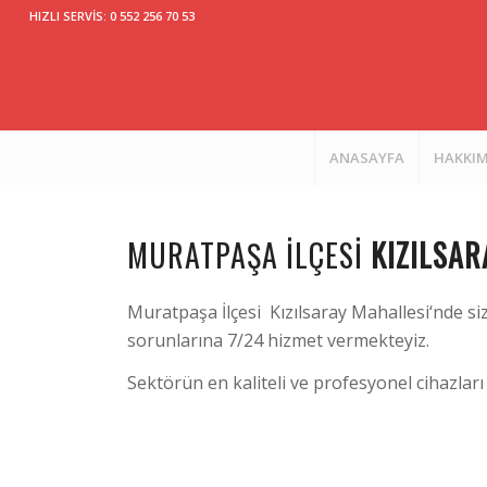
HIZLI SERVİS: 0 552 256 70 53
ANASAYFA
HAKKI
MURATPAŞA İLÇESI
KIZILSA
Muratpaşa İlçesi Kızılsaray Mahallesi‘nde s
sorunlarına 7/24 hizmet vermekteyiz.
Sektörün en kaliteli ve profesyonel cihazları 