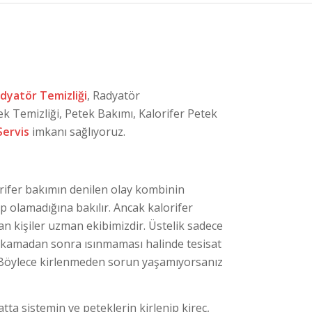
dyatör Temizliği
, Radyatör
ek Temizliği, Petek Bakımı, Kalorifer Petek
Servis
imkanı sağlıyoruz.
orifer bakımın denilen olay kombinin
up olamadığına bakılır. Ancak kalorifer
lan kişiler uzman ekibimizdir. Üstelik sadece
n yıkamadan sonra ısınmaması halinde tesisat
uz. Böylece kirlenmeden sorun yaşamıyorsanız
atta sistemin ve peteklerin kirlenip kireç,