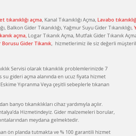
et tıkanıklığı açma
, Kanal Tıkanıklığı Açma,
Lavabo tıkanıklı
ığı, Balkon Gider Tıkanıklığı, Yağmur Suyu Gider Tıkanıklığı,
ıkanık açma,
Logar Tıkanık Açma, Mutfak Gider Tıkanık Açma
 Borusu Gider Tikanık
, hizmetlerimiz ile siz değerli müşte
ıklık Servisi olarak tıkanıklık problemlerinizde 7
is su gideri açma alanında en ucuz fiyata hizmet
 Eskime Yıpranma Veya çeşitli sebeplerle tıkanan
an banyo tıkanıklıkları cihaz yardımıyla açılır.
talya’da Hizmetindeyiz. Gider malzemeleri borular,
 contalarından meydana gelmektedir.
an ön planda tutmakta ve % 100 garantili hizmet